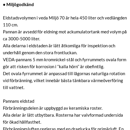
• Miljögodkänd
Eldstadsvolymen i veda Miljö 70 är hela 450 liter och vedlängden
110 cm.
Pannan är avsedd för eldning mot ackumulatortank med volym på
ca 3000-5000 liter.
Alla delarna i eldstaden är lätt åtkomliga för inspektion och
underhåll genom den stora frontluckan.
VEDA-pannans 5 mm kromnickel-stål och fyrrummets ovala form
gör att risken för korrosion i ‘’kalla hörn’’ är obefintlig.
Det ovala fyrrummet är anpassad till lågornas naturliga rotation
vid förbränning, vilket innebär bästa tänkbara värmeöverföring
till vattnet.
Pannans eldstad
Förbränningsdelen är uppbyggd av keramiska roster.
Alla delar är lätt utbytbara. Rosterna har valvformad undersida
för ökad hållfasthet.
Förbränningsluften regleras med en draglucka för primärluft. En