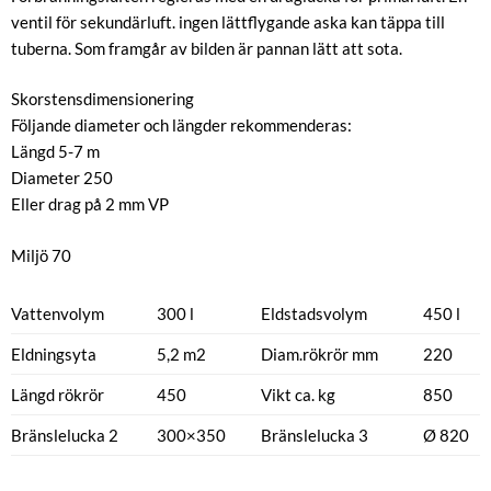
ventil för sekundärluft. ingen lättflygande aska kan täppa till
tuberna. Som framgår av bilden är pannan lätt att sota.
Skorstensdimensionering
Följande diameter och längder rekommenderas:
Längd 5-7 m
Diameter 250
Eller drag på 2 mm VP
Miljö 70
Vattenvolym
300 l
Eldstadsvolym
450 l
Eldningsyta
5,2 m2
Diam.rökrör mm
220
Längd rökrör
450
Vikt ca. kg
850
Bränslelucka 2
300×350
Bränslelucka 3
Ø 820