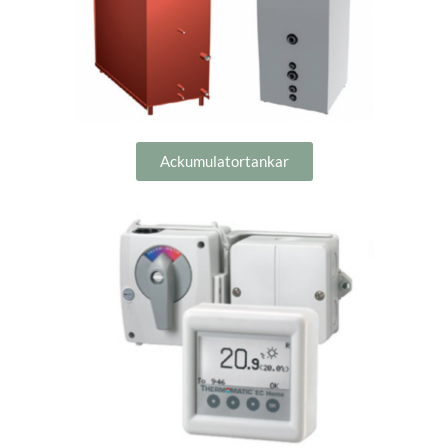
Ackumulatortankar