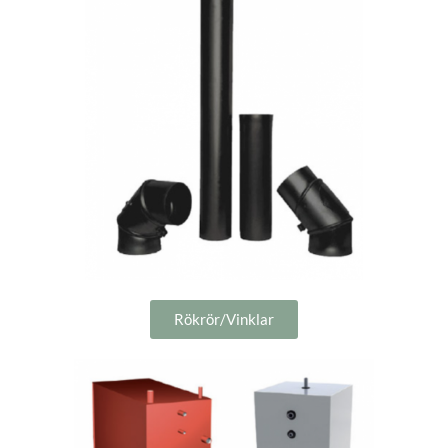
Rökrör/Vinklar